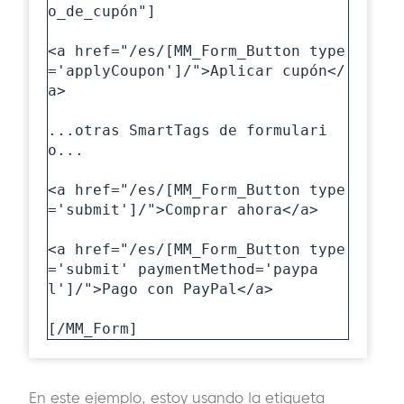
o_de_cupón"]

<a href="/es/[MM_Form_Button type
='applyCoupon']/">Aplicar cupón</
a>

...otras SmartTags de formulari
o...

<a href="/es/[MM_Form_Button type
='submit']/">Comprar ahora</a>

<a href="/es/[MM_Form_Button type
='submit' paymentMethod='paypa
l']/">Pago con PayPal</a>

[/MM_Form]
En este ejemplo, estoy usando la etiqueta