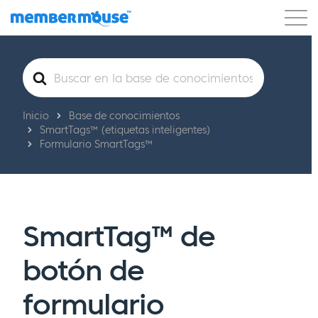
Características
Clientes
Precios
Buscar
Comenzar
Inicio
Base de conocimientos
SmartTags™ (etiquetas inteligentes)
Formulario SmartTags™
SmartTag™ de
botón de
formulario