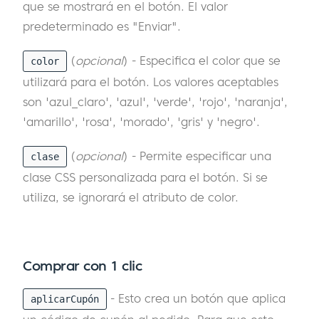
que se mostrará en el botón. El valor
predeterminado es "Enviar".
(
opcional
) - Especifica el color que se
color
utilizará para el botón. Los valores aceptables
son 'azul_claro', 'azul', 'verde', 'rojo', 'naranja',
'amarillo', 'rosa', 'morado', 'gris' y 'negro'.
(
opcional
) - Permite especificar una
clase
clase CSS personalizada para el botón. Si se
utiliza, se ignorará el atributo de color.
Comprar con 1 clic
- Esto crea un botón que aplica
aplicarCupón