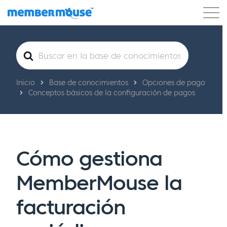
Características
Clientes
Precios
Buscar
Comenzar
Inicio
Base de conocimientos
Opciones de pago
Conceptos básicos de la configuración de pagos
Cómo gestiona
MemberMouse la
facturación