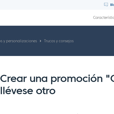
Bl
Característi
os y personalizaciones
Trucos y consejos
Crear una promoción "
llévese otro