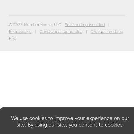
© 2026 MemberMouse, LLC
Política de privacidad
|
Reembolsos
|
Condiciones generales
|
Divulgación de la
FTC