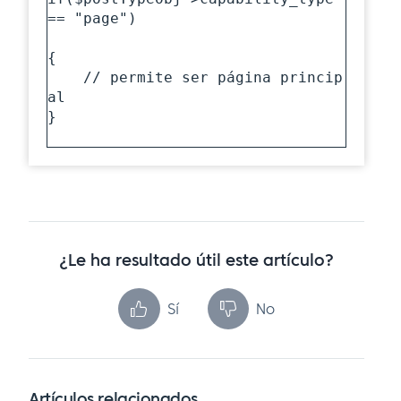
== "page")

{

    // permite ser página princip
al

}

¿Le ha resultado útil este artículo?
Sí
No
Artículos relacionados