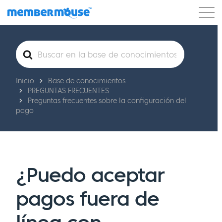
Características
Clientes
Precios
Buscar
Comenzar
Inicio
Base de conocimientos
PREGUNTAS FRECUENTES
Preguntas frecuentes sobre la configuración del
pago
¿Puedo aceptar
pagos fuera de