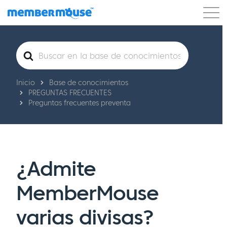
Características
Clientes
Precios
Buscar
Comenzar
Inicio
Base de conocimientos
PREGUNTAS FRECUENTES
Preguntas frecuentes preventa
¿Admite
MemberMouse
varias divisas?