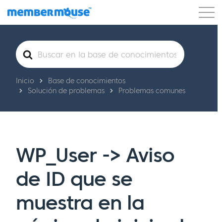
Características
Clientes
Precios
Blog
Buscar
Podcast
Acceso de clientes
Ayuda
Comenzar
Inicio
Base de conocimientos
Solución de problemas
Problemas comunes
WP_User -> Aviso
de ID que se
muestra en la