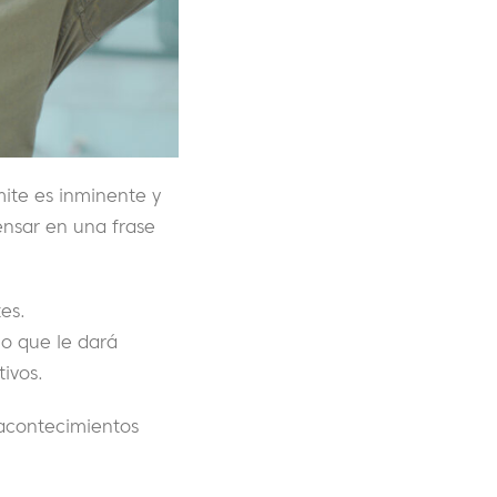
mite es inminente y
ensar en una frase
es.
lo que le dará
ivos.
 acontecimientos