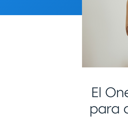
El On
para 