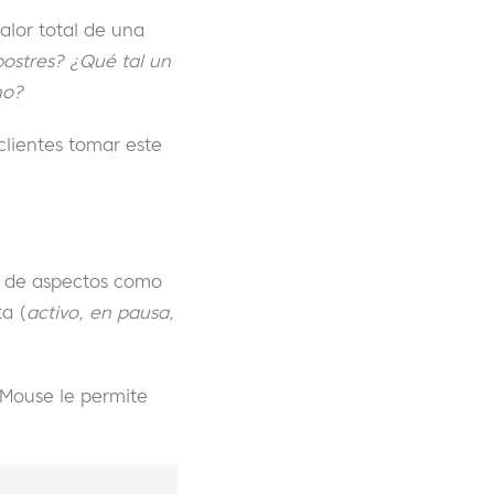
alor total de una
postres? ¿Qué tal un
uno?
lientes tomar este
ón de aspectos como
ta (
activo, en pausa,
rMouse le permite