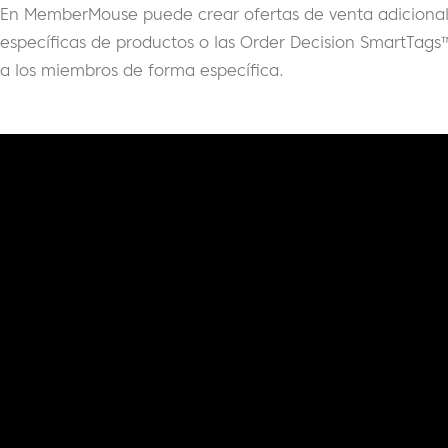
En MemberMouse puede crear ofertas de venta adicional 
específicas de productos o las Order Decision SmartTags™
a los miembros de forma específica.