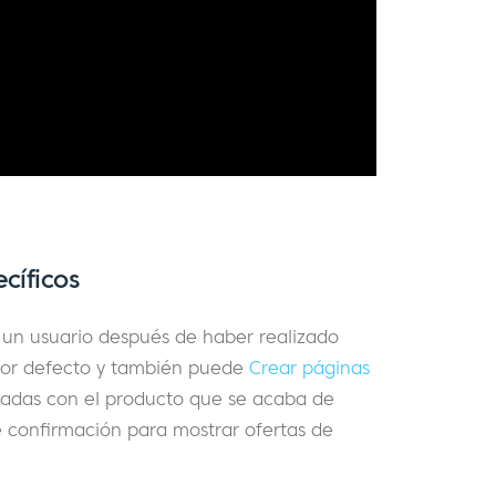
cíficos
 un usuario después de haber realizado
por defecto y también puede
Crear páginas
adas con el producto que se acaba de
 confirmación para mostrar ofertas de