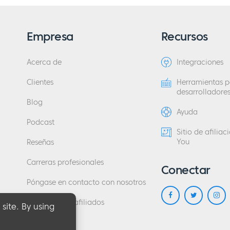
Empresa
Recursos
Acerca de
Integraciones
Clientes
Herramientas p
desarrolladore
Blog
Ayuda
Podcast
Sitio de afilia
You
Reseñas
Carreras profesionales
Conectar
Póngase en contacto con nosotros
Programa de afiliados