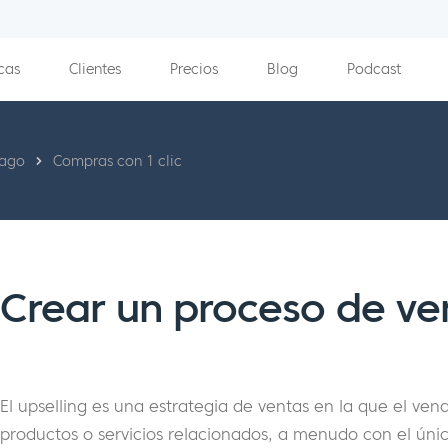
cas
Clientes
Precios
Blog
Podcast
pago
Compras con 1 clic
Crear un proceso de v
El upselling es una estrategia de ventas en la que el ve
productos o servicios relacionados, a menudo con el únic