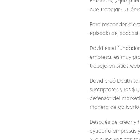
Entonces, ¿qué pued
que trabajar? ¿Cómo
Para responder a est
episodio de podcast
David es el fundado
empresa, es muy prob
trabajo en sitios web
David creó Death to
suscriptores y los $1
defensor del market
manera de aplicarlo
Después de crear y h
ayudar a empresas y
Si alguna vez has s