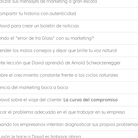
lizar sus mensajes de marketing a gran escala
ompartir tu historia con autenticidad
avid para crear un boletín de noticias
ndo el "error de Ira Glass" con su marketing?
der los malos consejos y dejar que brille tu voz natural
nte lección que David aprendió de Arnold Schwarzenegger
obre el crecimiento constante frente a los ciclos naturales
ciencia del marketing boca a boca
avid sobre el viaje del cliente:
La curva del compromiso
icar el problema adecuado en el que trabajar en su empresa
uando los empresarios intentan diagnosticar sus propios problema
usión le hace a David es trabajar ahora