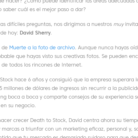
e hacer? ¿Cómo puede identificar las áreas adecuadas 
 saber cuál es el mejor paso a dar?
as difíciles preguntas, nos dirigimos a nuestros
muy
invita
 de hoy:
David Sherry
.
r de
Muerte a la foto de archivo
. Aunque nunca hayas oíd
able que hayas visto sus creativas fotos. Se pueden enc
 de todos los rincones de Internet.
 Stock hace 6 años y consiguió que la empresa superara l
,5 millones de dólares de ingresos sin recurrir a la publici
ing boca a boca y comparte consejos de su experiencia s
 en su negocio.
acer crecer Death to Stock, David centra ahora su tiemp
 marcas a triunfar con un marketing eficaz, personal y, 
entido que tu mercado es demasiado ruidoso para que des