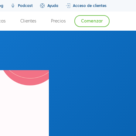
og
Podcast
Ayuda
Acceso de clientes
cas
Clientes
Precios
Comenzar
Episodio anterior
Próximo episodio