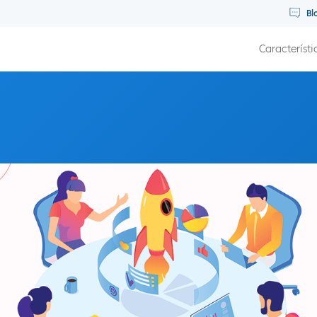
Bl
Característi
l ruido con David Sherry