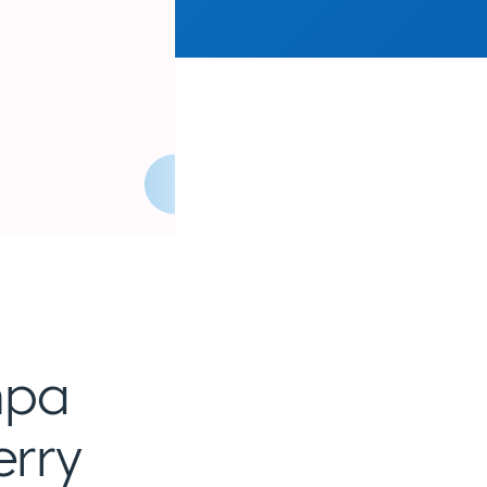
mpa
erry