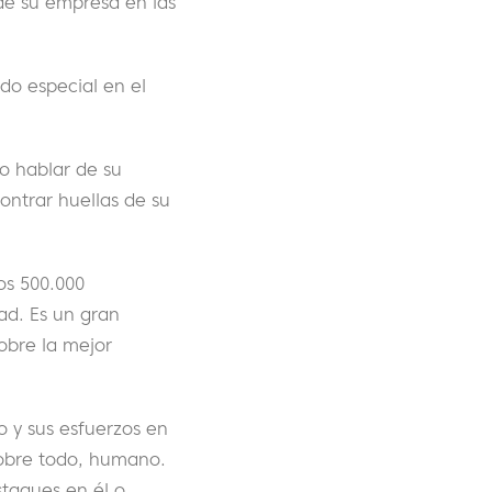
de su empresa en las
do especial en el
o hablar de su
ontrar huellas de su
os 500.000
dad. Es un gran
obre la mejor
o y sus esfuerzos en
sobre todo, humano.
taques en él o