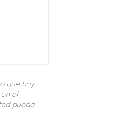
eo que hay
 en el
sted pueda