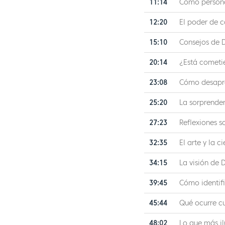
11:14
Cómo persona
12:20
El poder de c
15:10
Consejos de D
20:14
¿Está cometie
23:08
Cómo desapren
25:20
La sorprende
27:23
Reflexiones s
32:35
El arte y la 
34:15
La visión de D
39:45
Cómo identif
45:44
Qué ocurre c
48:02
Lo que más il