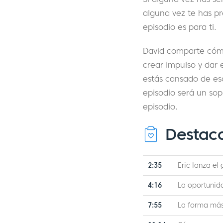
alguna vez te has p
episodio es para ti.
David comparte cómo
crear impulso y dar 
estás cansado de esc
episodio será un sop
episodio.
Destac
2:35
Eric lanza el
4:16
La oportunid
7:55
La forma más