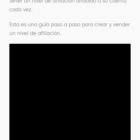
tener un nivel de afiliación añadido a su cuenta
cada vez.
Esta es una guía paso a paso para crear y vender
un nivel de afiliación.