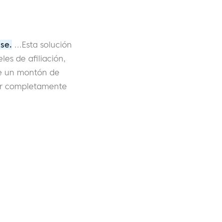
se.
...Esta solución
les de afiliación,
ye un montón de
zar completamente