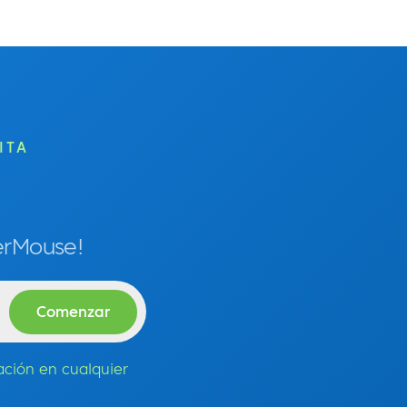
ITA
berMouse!
ación en cualquier