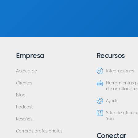
Empresa
Recursos
Acerca de
Integraciones
Clientes
Herramientas p
desarrolladore
Blog
Ayuda
Podcast
Sitio de afilia
You
Reseñas
Carreras profesionales
Conectar