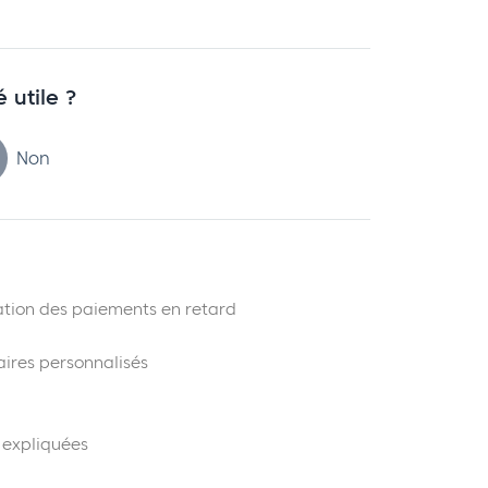
é utile ?
Non
ration des paiements en retard
ires personnalisés
 expliquées