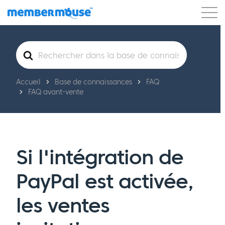
Caractéristiques
Clients
Tarification
Rechercher
Commencer
Accueil
Base de connaissances
FAQ
FAQ avant-vente
Si l'intégration de
PayPal est activée,
les ventes