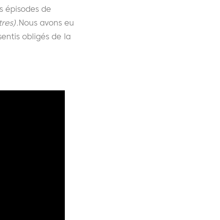
s épisodes de
tres).
Nous avons eu
ntis obligés de la