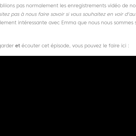
bliions pas normalement les enregistrements vidéo de no
itez pas à nous faire savoir si vous souhaitez en voir d'au
llement intéressante avec Emma que nous nous sommes se
egarder
et
écouter cet épisode, vous pouvez le faire ici :