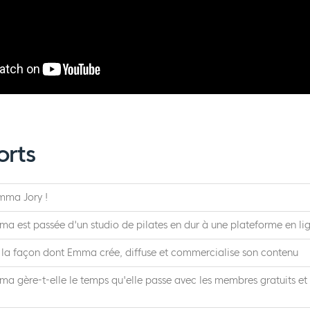
orts
mma Jory !
 est passée d'un studio de pilates en dur à une plateforme en li
 la façon dont Emma crée, diffuse et commercialise son contenu
 gère-t-elle le temps qu'elle passe avec les membres gratuits et