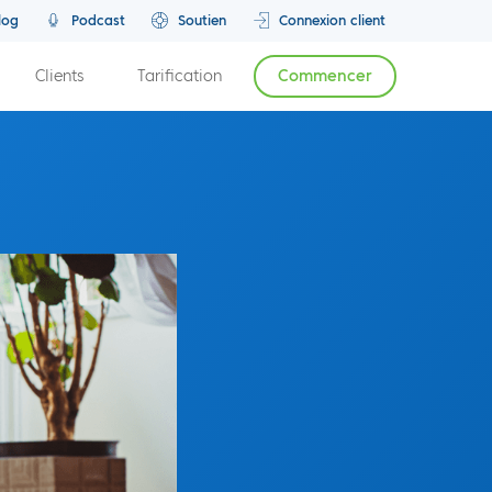
log
Podcast
Soutien
Connexion client
Clients
Tarification
Commencer
Épisode précédent
Prochain épisode