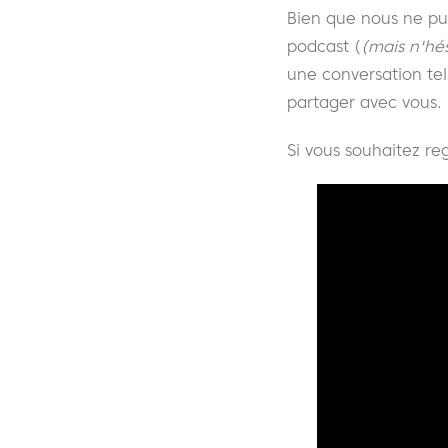
Bien que nous ne pu
podcast (
(mais n'hés
une conversation te
partager avec vous.
Si vous souhaitez r