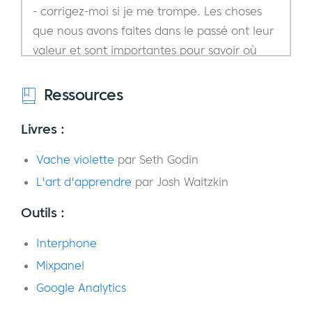
- corrigez-moi si je me trompe. Les choses
que nous avons faites dans le passé ont leur
valeur et sont importantes pour savoir où
nous en sommes aujourd'hui et où nous
allons, mais il n'y a pas tellement d'intérêt à
Ressources
les rappeler et à les examiner en détail.
Livres :
David :
J'adore cela. J'aime le fait que vous
Vache violette
par Seth Godin
vous écartiez du scénario typique de
l'émission pour laisser les choses se dérouler
L'art d'apprendre
par Josh Waitzkin
naturellement. Je pense que c'est quelque
Outils :
chose que je partage. J'espère également
que les personnes qui nous écoutent
Interphone
aujourd'hui verront que c'est la version la
Mixpanel
plus récente de ce que je vois. Je suis
Google Analytics
heureux de parler de quelques histoires du