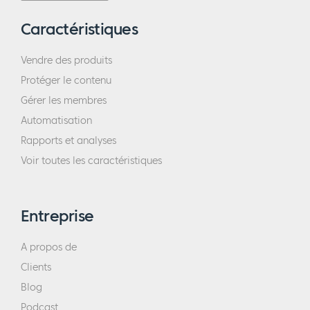
nous ne pouvons pas lui offrir l'expérience
Caractéristiques
typique de ce que la plupart des enfants ont
pour leur anniversaire. Ils vont à la pizzeria,
Vendre des produits
vont chercher de la glace et invitent tous
Protéger le contenu
leurs amis. Nous devons toujours l'organiser
Gérer les membres
à la maison et ma femme se donne
Automatisation
beaucoup de mal pour le faire, mais
Rapports et analyses
j'aimerais que nous puissions lui offrir
Voir toutes les caractéristiques
l'expérience que la plupart des enfants ont
pour leur anniversaire". Pendant qu'il me
racontait cette histoire, je me suis dit que si
Entreprise
quelqu'un était assis à côté de nous au café
et qu'il se penchait à ce moment-là pour me
A propos de
dire : "Hé, je n'ai pas pu m'empêcher
Clients
d'entendre l'histoire que tu viens de
Blog
raconter. Je comprends tout à fait votre
Podcast