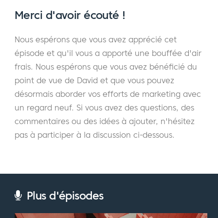
passé qui pourraient aider à illustrer les
Merci d'avoir écouté !
choses. Certains des premiers jours de
l'entreprise, juste pour que les gens sachent
Nous espérons que vous avez apprécié cet
que oui, j'ai lutté aussi et que j'ai eu ma part
épisode et qu'il vous a apporté une bouffée d'air
de problèmes. Le marché évolue très
frais. Nous espérons que vous avez bénéficié du
rapidement. Ce qui intéresse et attire les
point de vue de David et que vous pouvez
gens dans le monde des affaires change
désormais aborder vos efforts de marketing avec
rapidement. Je pense que nous pouvons
un regard neuf. Si vous avez des questions, des
tous les deux parler de certaines choses qui
commentaires ou des idées à ajouter, n'hésitez
ont pu changer et aussi de certaines choses
pas à participer à la discussion ci-dessous.
qui ne changent pas, qui sont les vérités
auxquelles vous pouvez adhérer et qui
mènent à une façon plus durable de
développer votre entreprise. C'est ainsi que
Plus d'épisodes
j'ai développé la mienne.