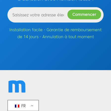
vrai. Un de mes amis à Columbus, qui
s'appelle Chris, nous nous sommes retrouvés
dans un café et j'ai pris de ses nouvelles en
lui demandant comment les choses se
Installation facile - Garantie de remboursement
passaient. Il m'a dit : "Chaque année, à la
de 14 jours - Annulation à tout moment
même époque, les choses deviennent
difficiles dans ma famille. La raison pour
laquelle les choses deviennent difficiles, c'est
que ma fille - c'est en fait son anniversaire,
ce qui vous semble être une bonne chose,
mais elle a de graves allergies alimentaires.
Elle ne peut pas manger de noix, ni de
produits laitiers. L'une d'entre elles entraîne
de graves réactions pour lesquelles elle doit
aller à l'hôpital." Il ajoute : "Je suis déçu à
FR
l'approche de son anniversaire parce que