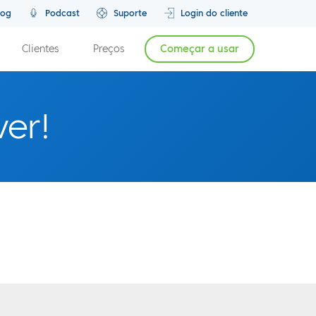
log
Podcast
Suporte
Login do cliente
Clientes
Preços
Começar a usar
ver!