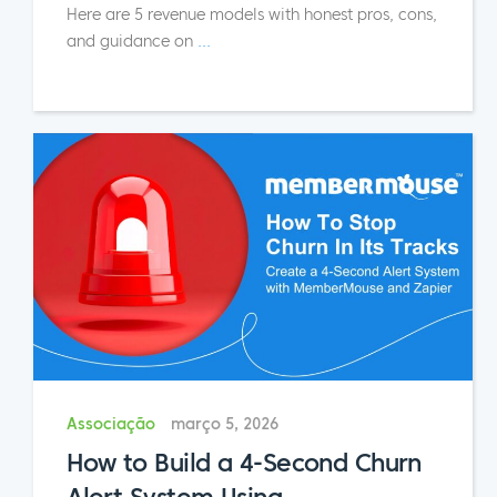
Here are 5 revenue models with honest pros, cons,
and guidance on
...
Associação
março 5, 2026
How to Build a 4-Second Churn
Alert System Using