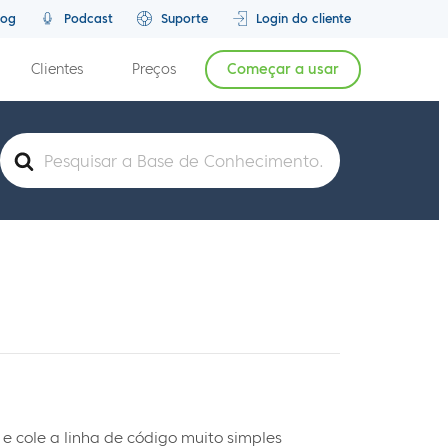
log
Podcast
Suporte
Login do cliente
Clientes
Preços
Começar a usar
Pesquisar
por
 e cole a linha de código muito simples