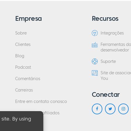
Empresa
Recursos
Sobre
Integrações
Clientes
Ferramentas d
desenvolvedor
Blog
Suporte
Podcast
Site de associ
You
Comentários
Carreiras
Conectar
Entre em contato conosco
Programa de afiliados