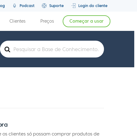
log
Podcast
Suporte
Login do cliente
Clientes
Preços
Começar a usar
Pesquisar
por
pra
ue os clientes só possam comprar produtos de