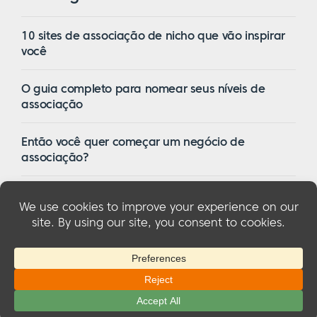
10 sites de associação de nicho que vão inspirar
você
O guia completo para nomear seus níveis de
associação
Então você quer começar um negócio de
associação?
16 dos melhores temas de associação do
WordPress em 2023
© 2026 MemberMouse, LLC
Política de privacidade
|
Reembolsos
|
Termos e condições
|
Divulgação da FTC