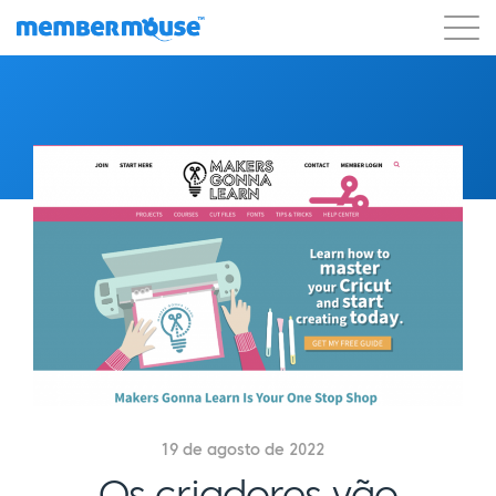
Recursos
Clientes
Preços
Blog
Podcast
Login do cliente
Suporte
Começar a usar
19 de agosto de 2022
Os criadores vão