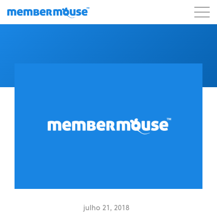
Recursos
Clientes
Preços
Blog
Podcast
Login do cliente
Suporte
Começar a usar
julho 21, 2018