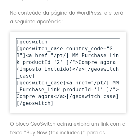
No conteúdo da página do WordPress, ele terá
a seguinte aparência:
[geoswitch]

[geoswitch_case country_code="G
B"]<a href="/pt/[ MM_Purchase_Lin
k productId='2' ]/">Compre agora 
(imposto incluído)</a>[/geoswitch
_case]

[geoswitch_case]<a href="/pt/[ MM
_Purchase_Link productId='1' ]/">
Compre agora</a>[/geoswitch_case]

[/geoswitch]
O bloco GeoSwitch acima exibirá um link com o
texto "Buy Now (tax included)" para os