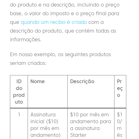
do produto e na descrição, incluindo o preço
base, o valor do imposto e o preço final para
que
quando um recibo é criado
com a
descrição do produto, que contém todas as
informações.
Em nosso exemplo, os seguintes produtos
seriam criados:
ID
Nome
Descrição
Pr
do
eç
prod
o
uto
1
Assinatura
$10 por mês em
$1
inicial ($10)
andamento para
0/
por mês em
a assinatura
m
andamento)
Starter
ês