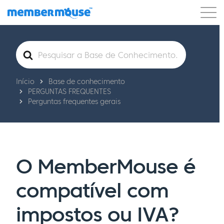
Recursos
Clientes
Preços
Pesquisar
por
Começar a usar
Início
Base de conhecimento
PERGUNTAS FREQUENTES
Perguntas frequentes gerais
O MemberMouse é
compatível com
impostos ou IVA?