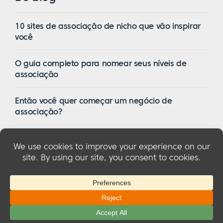
10 sites de associação de nicho que vão inspirar
você
O guia completo para nomear seus níveis de
associação
Então você quer começar um negócio de
associação?
16 dos melhores temas de associação do
WordPress em 2023
© 2026 MemberMouse, LLC
Política de privacidade
|
Reembolsos
|
Termos e condições
|
Divulgação da FTC