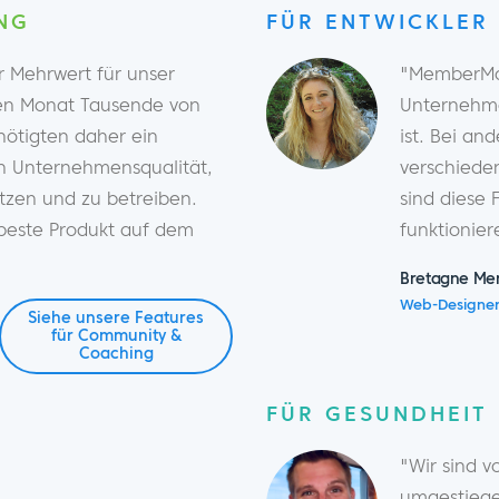
NG
FÜR ENTWICKLER
 Mehrwert für unser
"MemberMou
en Monat Tausende von
Unternehme
nötigten daher ein
ist. Bei an
in Unternehmensqualität,
verschiede
tzen und zu betreiben.
sind diese 
beste Produkt auf dem
funktionier
Bretagne Me
Web-Designer
Siehe unsere Features
für Community &
Coaching
FÜR GESUNDHEIT 
"Wir sind 
umgestiege