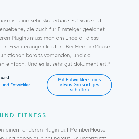
se ist eine sehr skalierbare Software auf
nsebene, die auch für Einsteiger geeignet
deren Plugins muss man am Ende all diese
nen Erweiterungen kaufen. Bei MemberMouse
Funktionen bereits vorhanden, und sie
en einfach. Und es ist sehr gut dokumentiert."
nard
Mit Entwickler-Tools
etwas Großartiges
 und Entwickler
schaffen
UND FITNESS
von einem anderen Plugin auf MemberMouse
n und haben es nicht bereut. Es unterstützt