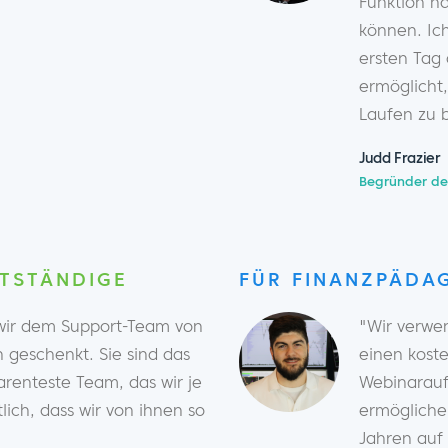
Funktion h
können. Ic
ersten Tag
ermöglicht
Laufen zu 
Judd Frazier
Begründer de
TSTÄNDIGE
FÜR FINANZPÄDA
 wir dem Support-Team von
"Wir verwe
geschenkt. Sie sind das
einen kost
arenteste Team, das wir je
Webinarauf
ich, dass wir von ihnen so
ermöglichen
Jahren auf 