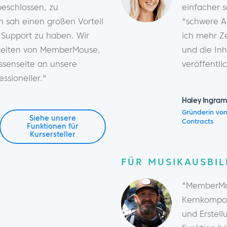
beschlossen, zu
einfacher 
 sah einen großen Vorteil
"schwere A
 Support zu haben. Wir
ich mehr Z
hkeiten von MemberMouse,
und die Inh
ssenseite an unsere
veröffentli
essioneller."
Haley Ingram
Gründerin vo
Siehe unsere
Contracts
Funktionen für
Kursersteller
FÜR MUSIKAUSBI
"MemberMo
Kernkompon
und Erstel