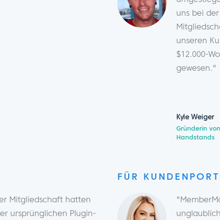
uns bei de
Mitgliedsc
unseren Ku
$12.000-Wo
gewesen."
Kyle Weiger
Gründerin von
Handstands
FÜR KUNDENPORT
r Mitgliedschaft hatten
"MemberMou
rer ursprünglichen Plugin-
unglaublich