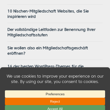
10 Nischen-Mitgliedschaft Websites, die Sie
inspirieren wird
Der vollständige Leitfaden zur Benennung Ihrer
Mitgliedschaftsstufen
Sie wollen also ein Mitgliedschaftsgeschäft
eröffnen?
16 der besten WordPress-Themes für die
Mitgliedschaft im Jahr 2023
© 2026 MemberMouse, LLC
Datenschutzbestimmungen
|
Erstattungen
|
Bedingungen und Konditionen
|
FTC-
Offenlegung