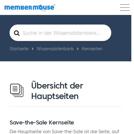
Eigenschaften
Kunden
Preisgestaltung
Suche
nach
Los geht's
Startseite
Wissensdatenbank
Kernseiten
Übersicht der
Hauptseiten
Save-the-Sale Kernseite
Die Hauptseite von Save-the-Sale ist die Seite, auf