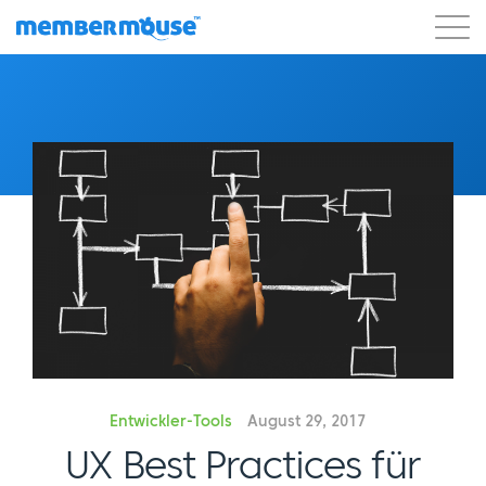
Eigenschaften
Kunden
Preisgestaltung
Blog
Podcast
Kunden-Login
Unterstützung
Los geht's
Entwickler-Tools
August 29, 2017
UX Best Practices für