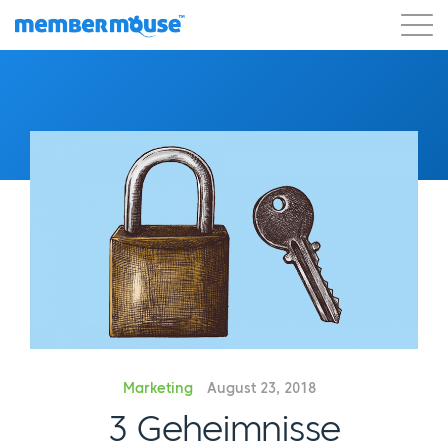
Eigenschaften
Kunden
Preisgestaltung
Blog
Podcast
Kunden-Login
Unterstützung
Los geht's
Marketing
August 23, 2018
3 Geheimnisse