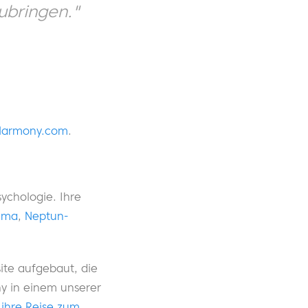
zubringen."
Harmony.com
.
sychologie. Ihre
mma
,
Neptun-
ite aufgebaut, die
ny in einem unserer
n
ihre Reise zum