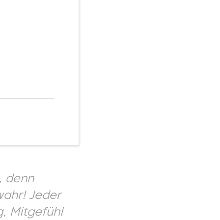
h, denn
wahr! Jeder
g, Mitgefühl