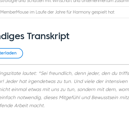
strologie und Schatten mit Wirtschaft und Unternehmertum zusa
e MemberMouse im Laufe der Jahre für Harmony gespielt hat
diges Transkript
terladen
ngszitate lautet: "Sei freundlich, denn jeder, den du triff
r! Jeder hat irgendetwas zu tun. Und viele der intensiven
cht einmal etwas mit uns zu tun, sondern mit dem, womi
o einfach notwendig, dieses Mitgefühl und Bewusstsein mi
ifende Arbeit macht.