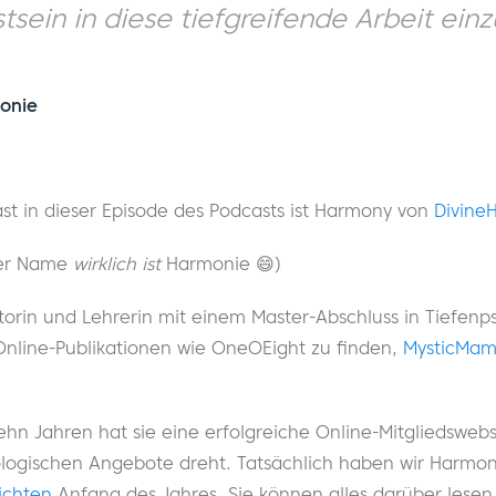
sein in diese tiefgreifende Arbeit ein
monie
st in dieser Episode des Podcasts ist Harmony von
Divine
iger Name
wirklich ist
Harmonie 😄)
Autorin und Lehrerin mit einem Master-Abschluss in Tiefenp
 Online-Publikationen wie OneOEight zu finden,
MysticMa
ehn Jahren hat sie eine erfolgreiche Online-Mitgliedswebs
rologischen Angebote dreht. Tatsächlich haben wir Harmo
ichten
Anfang des Jahres. Sie können alles darüber lese