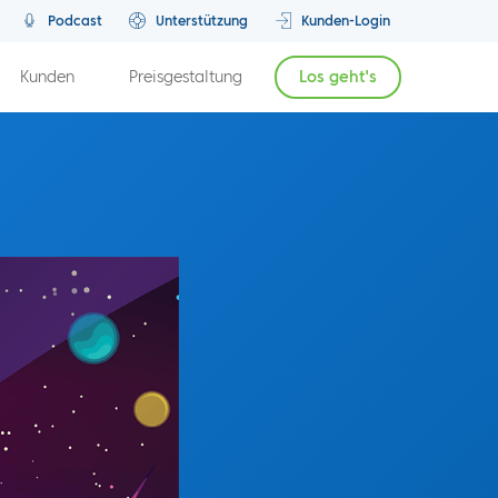
Podcast
Unterstützung
Kunden-Login
Kunden
Preisgestaltung
Los geht's
Vorherige Episode
Nächste Episode