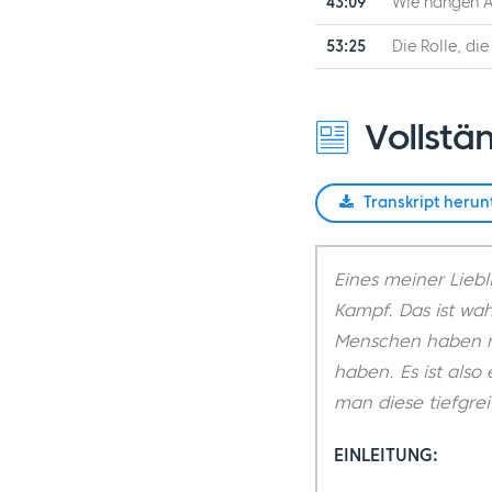
43:09
Wie hängen A
53:25
Die Rolle, di
Vollstän
Transkript herun
Eines meiner Liebli
Kampf. Das ist wah
Menschen haben ni
haben. Es ist als
man diese tiefgre
EINLEITUNG: