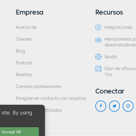
Empresa
Recursos
Acerca de
Integraciones
Clientes
Herramientas p
desarrolladore
Blog
Ayuda
Podcast
Sitio de afilia
You
Reseñas
Carreras profesionales
Conectar
Póngase en contacto con nosotros
Programa de afiliados