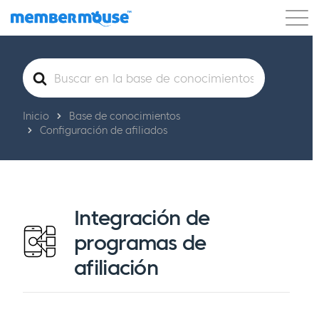
Características
Clientes
Precios
Buscar
Comenzar
Inicio
Base de conocimientos
Configuración de afiliados
Integración de
programas de
afiliación