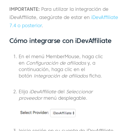
IMPORTANTE:
Para utilizar la integración de
iDevAffiliate, asegúrate de estar en
iDevAffiliate
7.4 o posterior
.
Cómo integrarse con iDevAffiliate
En el menú MemberMouse, haga clic
en
Configuración de afiliados
y, a
continuación, haga clic en el
botón
Integración de afiliados
ficha.
Elija
iDevAffiliate
del
Seleccionar
proveedor
menú desplegable.
Inicie sesión en su cuenta de iDevAffiliate