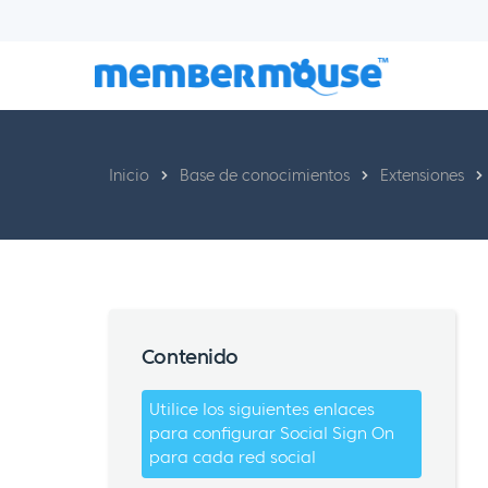
Inicio
Base de conocimientos
Extensiones
Contenido
Utilice los siguientes enlaces
para configurar Social Sign On
para cada red social