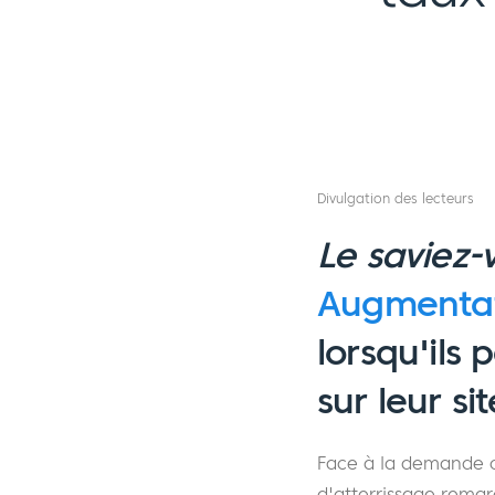
Divulgation des lecteurs
Le saviez-
Augmentat
lorsqu'ils
sur leur sit
Face à la demande c
d'atterrissage remarq