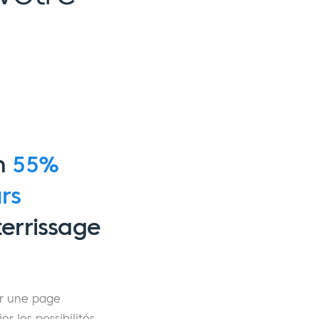
un
55%
rs
terrissage
er une page
r les possibilités