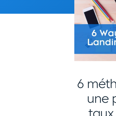
6 méth
une p
taux