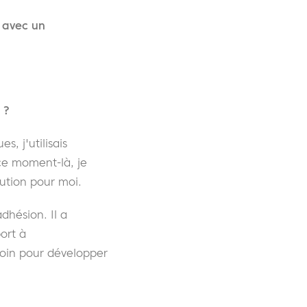
 avec un
 ?
, j'utilisais
ce moment-là, je
lution pour moi.
'adhésion.
Il a
ort à
soin pour développer