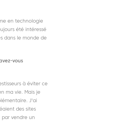
lôme en technologie
oujours été intéressé
nées dans le monde de
avez-vous
stisseurs à éviter ce
en ma vie. Mais je
lémentaire. J'ai
éaient des sites
é par vendre un