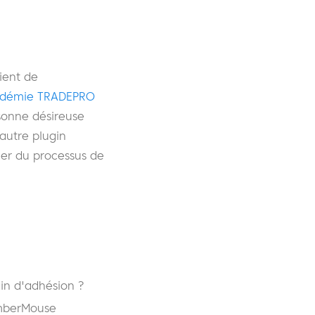
ient de
démie TRADEPRO
rsonne désireuse
autre plugin
ler du processus de
in d'adhésion ?
emberMouse