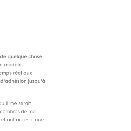
n de quelque chose
 le modèle
emps réel aux
 d'adhésion jusqu'à
u'il me serait
s membres de ma
 et ont accès à une