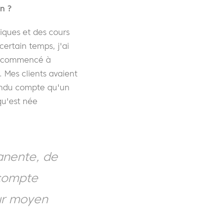
n ?
iques et des cours
ertain temps, j'ai
 commencé à
. Mes clients avaient
rendu compte qu'un
qu'est née
anente, de
 compte
eur moyen