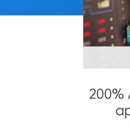
200% 
ap