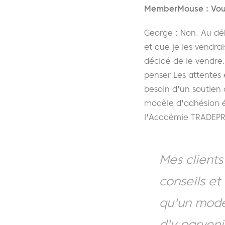
MemberMouse : Vou
George : Non.
A
u dé
et que je les vendra
décidé de le vendre.
penser
Les attentes 
besoin d'un soutien
modèle d'adhésion ét
l'Académie TRADEP
Mes client
conseils e
qu'un modè
d'y parveni