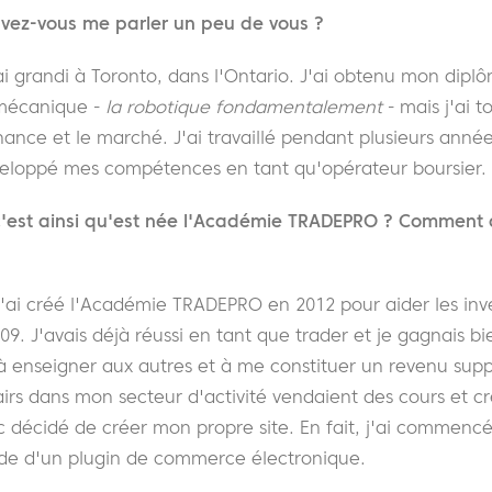
ez-vous me parler un peu de vous ?
'ai grandi à Toronto, dans l'Ontario. J'ai obtenu mon dip
omécanique -
la robotique fondamentalement
- mais j'ai t
 finance et le marché. J'ai travaillé pendant plusieurs an
développé mes compétences en tant qu'opérateur boursier.
'est ainsi qu'est née l'Académie TRADEPRO ?
Comment 
 J'ai créé l'Académie TRADEPRO en 2012 pour aider les inve
09. J'avais déjà réussi en tant que trader et je gagnais bi
 enseigner aux autres et à me constituer un revenu supp
rs dans mon secteur d'activité vendaient des cours et cr
c décidé de créer mon propre site. En fait, j'ai commenc
aide d'un plugin de commerce électronique.