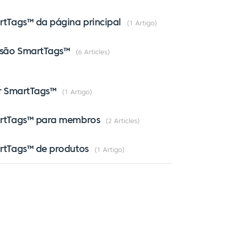
tTags™ da página principal
1 Artigo
isão SmartTags™
6 Articles
r SmartTags™
1 Artigo
rtTags™ para membros
2 Articles
rtTags™ de produtos
1 Artigo