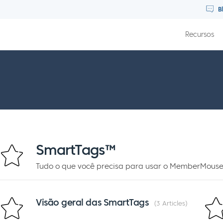
B
Recursos
SmartTags™
Tudo o que você precisa para usar o MemberMous
Visão geral das SmartTags
3 Articles