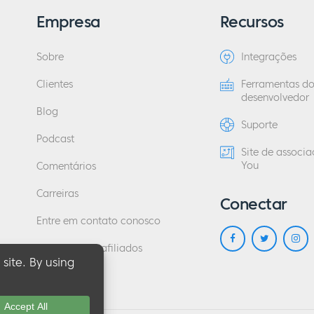
Empresa
Recursos
Sobre
Integrações
Clientes
Ferramentas d
desenvolvedor
Blog
Suporte
Podcast
Site de associ
You
Comentários
Carreiras
Conectar
Entre em contato conosco
Programa de afiliados