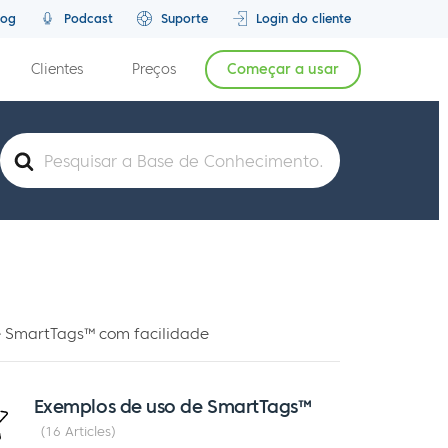
log
Podcast
Suporte
Login do cliente
Clientes
Preços
Começar a usar
Pesquisar
por
e SmartTags™ com facilidade
Exemplos de uso de SmartTags™
16 Articles