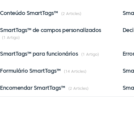
Conteúdo SmartTags™
Smar
2 Articles
SmartTags™ de campos personalizados
Dec
1 Artigo
SmartTags™ para funcionários
Erro
1 Artigo
Formulário SmartTags™
Sma
14 Articles
Encomendar SmartTags™
Sma
2 Articles