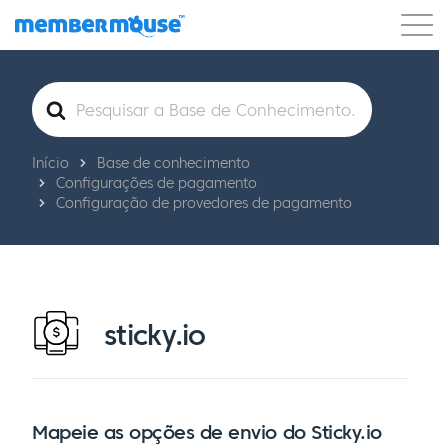
Recursos
Clientes
Preços
Pesquisar
por
Começar a usar
Início
Base de conhecimento
Configurações de pagamento
Configuração de provedores de pagamento
sticky.io
Mapeie as opções de envio do Sticky.io