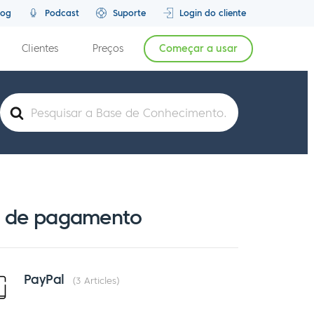
log
Podcast
Suporte
Login do cliente
Clientes
Preços
Começar a usar
Pesquisar
por
s de pagamento
PayPal
3 Articles