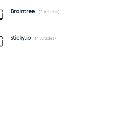
Braintree
2 Articles
sticky.io
4 Articles