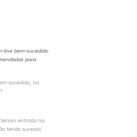
on-line bem-sucedido
comendadas para
bem-sucedido, no
a?
á teriam entrado na
ão tendo sucesso.