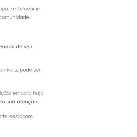
po, se beneficie
 comunidade.
endas de seu
oníveis, pode ser
ição; embora haja
ndo sua atenção
.
ente destacam