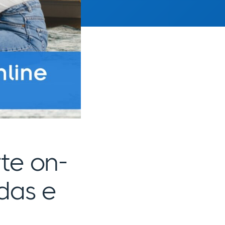
te on-
das e