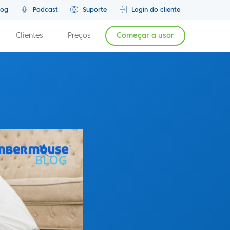
log
Podcast
Suporte
Login do cliente
Clientes
Preços
Começar a usar