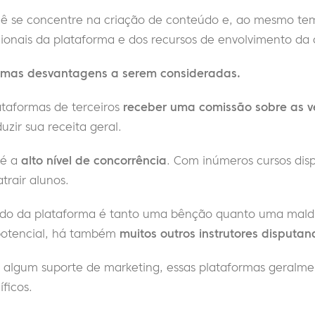
cê se concentre na criação de conteúdo e, ao mesmo tem
ionais da plataforma e dos recursos de envolvimento da
umas desvantagens a serem consideradas.
taformas de terceiros
receber uma comissão sobre as v
zir sua receita geral.
 é a
alto nível de concorrência
. Com inúmeros cursos disp
atrair alunos.
cido da plataforma é tanto uma bênção quanto uma mald
 potencial, há também
muitos outros instrutores disputa
 algum suporte de marketing, essas plataformas geralm
ficos.