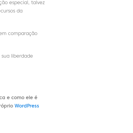
ão especial, talvez
ecursos da
a em comparação
 sua liberdade
rca e como ele é
róprio
WordPress