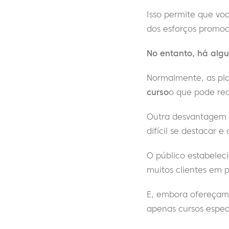
Isso permite que vo
dos esforços promoc
No entanto, há alg
Normalmente, as pla
curso
o que pode redu
Outra desvantagem
difícil se destacar e 
O público estabele
muitos clientes em
E, embora ofereçam
apenas cursos especí