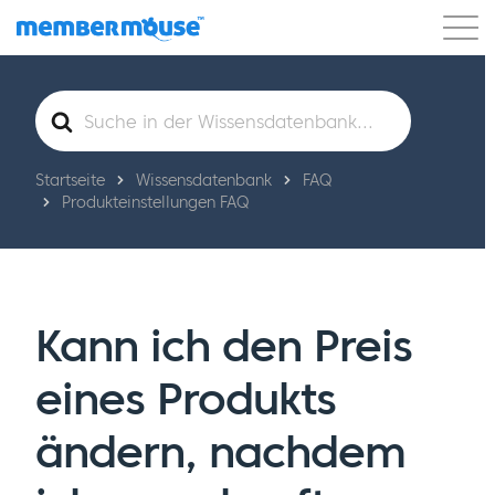
Eigenschaften
Kunden
Preisgestaltung
Suche
nach
Los geht's
Startseite
Wissensdatenbank
FAQ
Produkteinstellungen FAQ
Kann ich den Preis
eines Produkts
ändern, nachdem