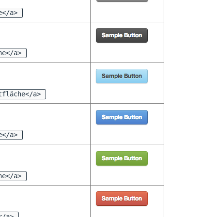
e</a>
he</a>
tfläche</a>
e</a>
he</a>
</a>