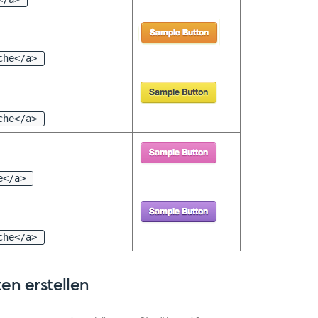
che</a>
che</a>
e</a>
che</a>
en erstellen