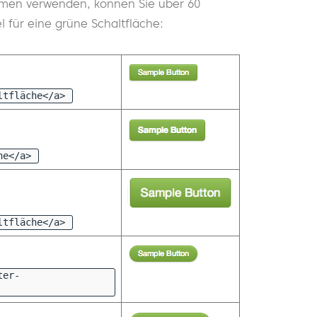
mmen verwenden, können Sie über 60
l für eine grüne Schaltfläche:
ltfläche</a>
he</a>
ltfläche</a>
ter-