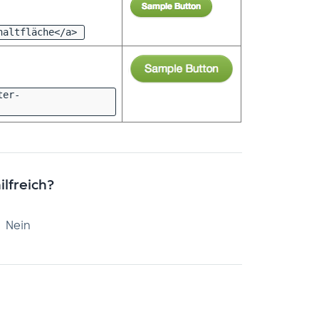
haltfläche</a>
ter-
ilfreich?
Nein