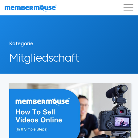
Eigenschaften
Kunden
Preisgestaltung
Los geht's
Kategorie
Mitgliedschaft