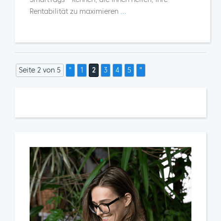
Rentabilität zu maximieren
...
Seite 2 von 5
"
1
2
3
4
5
"