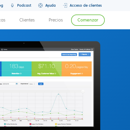
og
Podcast
Ayuda
Acceso de clientes
cas
Clientes
Precios
Comenzar