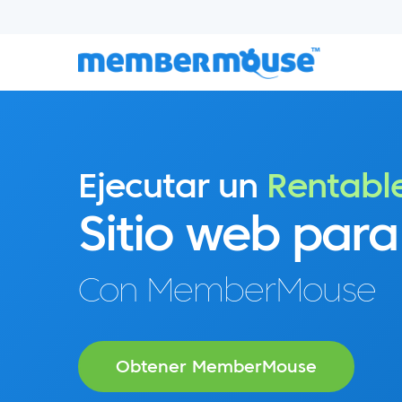
Ejecutar un
Rentabl
Sitio web para
Con MemberMouse
Obtener MemberMouse