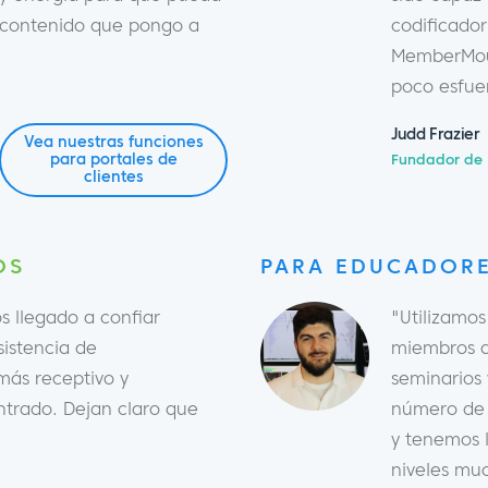
l contenido que pongo a
codificador
MemberMou
poco esfue
Judd Frazier
Vea nuestras funciones
para portales de
Fundador de 
clientes
OS
PARA EDUCADORE
s llegado a confiar
"Utilizamo
istencia de
miembros a
ás receptivo y
seminarios
trado. Dejan claro que
número de 
y tenemos 
niveles muc