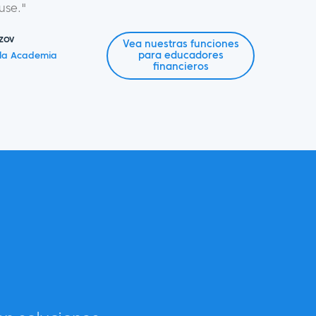
se."
zov
Vea nuestras funciones
para educadores
la Academia
financieros