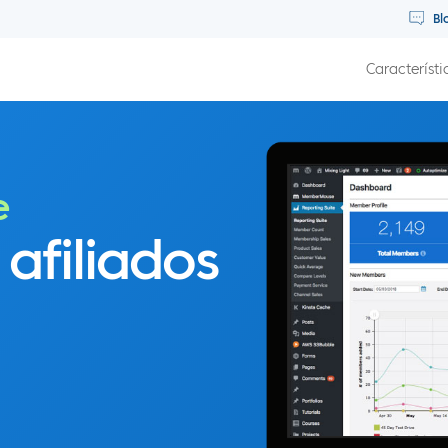
Bl
Característi
e
 afiliados