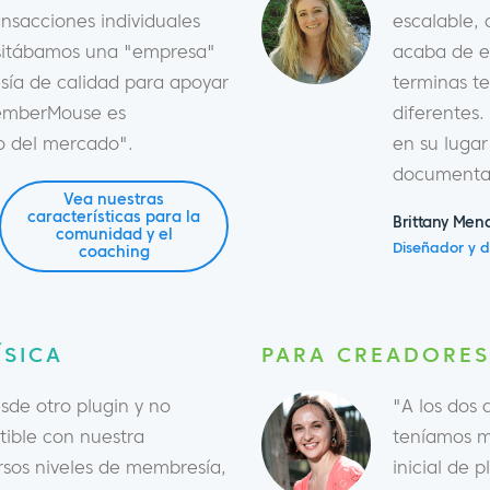
nsacciones individuales
escalable,
esitábamos una "empresa"
acaba de e
sía de calidad para apoyar
terminas t
MemberMouse es
diferentes.
o del mercado".
en su luga
documenta
Vea nuestras
características para la
Brittany Men
comunidad y el
Diseñador y d
coaching
ÍSICA
PARA CREADORES
de otro plugin y no
"A los dos
ible con nuestra
teníamos m
rsos niveles de membresía,
inicial de 