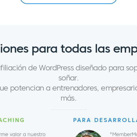
iones para todas las em
iliación de WordPress diseñado para so
soñar.
 que potencian a entrenadores, empresari
más.
ACHING
PARA DESARROL
e valor a nuestro
"MemberMou