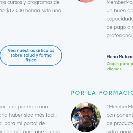
tros cursos y programas de
MemberMous
e $12.000 habría sido una
un buen ap
capacidade
de pago a 
profesional
Vea nuestros artículos
sobre salud y forma
Elena Muton
física
Coach para p
idiomas
POR LA FORMACI
ir una puerta a una
"MemberMou
ría haber sido más fácil.
componente
' para mi portal de
de product
o y energía para que pueda
sido capaz 