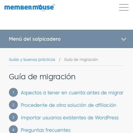
Características
Clientes
Precios
Blog
Podcast
Acceso de clientes
Ayuda
Menú del salpicadero
Comenzar
Guías y buenas prácticas
/
Guía de migración
Guía de migración
Aspectos a tener en cuenta antes de migrar
1
Procedente de otra solución de afiliación
2
Importar usuarios existentes de WordPress
3
Preguntas frecuentes
4