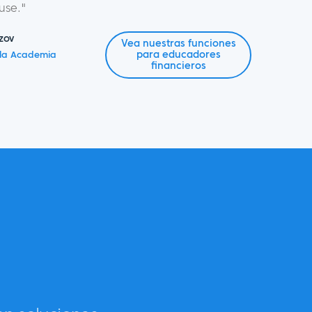
se."
zov
Vea nuestras funciones
para educadores
la Academia
financieros