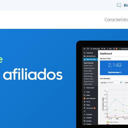
Bl
Característi
e
 afiliados