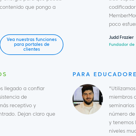
l contenido que pongo a
codificador
MemberMou
poco esfue
Judd Frazier
Vea nuestras funciones
para portales de
Fundador de 
clientes
OS
PARA EDUCADORE
s llegado a confiar
"Utilizamo
istencia de
miembros a
ás receptivo y
seminarios
trado. Dejan claro que
número de 
y tenemos 
niveles muc