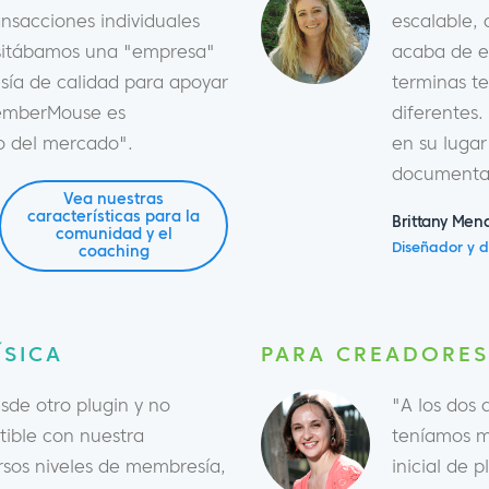
nsacciones individuales
escalable,
esitábamos una "empresa"
acaba de e
sía de calidad para apoyar
terminas t
MemberMouse es
diferentes.
o del mercado".
en su luga
documenta
Vea nuestras
características para la
Brittany Men
comunidad y el
Diseñador y d
coaching
ÍSICA
PARA CREADORES
de otro plugin y no
"A los dos
ible con nuestra
teníamos m
rsos niveles de membresía,
inicial de 