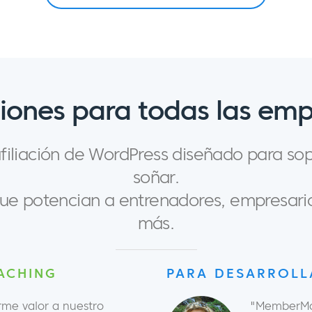
iones para todas las em
iliación de WordPress diseñado para so
soñar.
 que potencian a entrenadores, empresari
más.
ACHING
PARA DESARROL
e valor a nuestro
"MemberMou