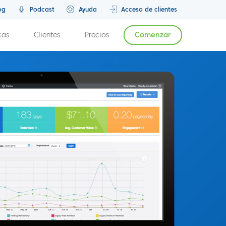
og
Podcast
Ayuda
Acceso de clientes
cas
Clientes
Precios
Comenzar