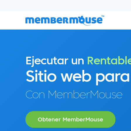
Ejecutar un
Rentabl
Sitio web para
Con MemberMouse
Obtener MemberMouse