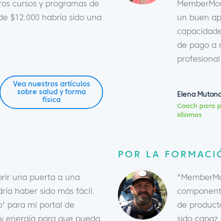
tros cursos y programas de
MemberMous
e $12.000 habría sido una
un buen ap
capacidade
de pago a 
profesional
Vea nuestros artículos
sobre salud y forma
Elena Muton
física
Coach para p
idiomas
POR LA FORMACI
ir una puerta a una
"MemberMou
ría haber sido más fácil.
componente
' para mi portal de
de product
o y energía para que pueda
sido capaz 