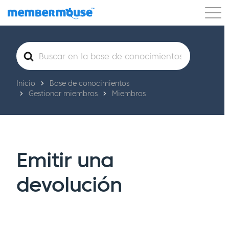
Características
Clientes
Precios
Buscar
Comenzar
Inicio
Base de conocimientos
Gestionar miembros
Miembros
Emitir una
devolución