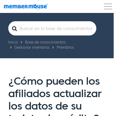
Características
Clientes
Precios
Blog
Buscar
Podcast
Acceso de clientes
Ayuda
Comenzar
Inicio
Base de conocimientos
Gestionar miembros
Miembros
¿Cómo pueden los
afiliados actualizar
los datos de su